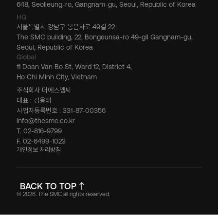
648, Seolleung-ro, Gangnam-gu, Seoul, Republic of Korea
HQ
서울특별시 강남구 봉은사로 49길 22
The SMC building, 22, Bongeunsa-ro 49-gil Gangnam-gu,
Seoul, Republic of Korea
Global
11 Doan Van Bo St, Ward 12, District 4,
Ho Chi Minh City, Vietnam
주식회사 더에스엠씨
대표 : 김용태
사업자등록번호 : 331-87-00356
info@thesmc.co.kr
T. 02-816-9799
F. 02-6499-1023
개인정보 처리방침
BACK TO TOP
© 2026. The SMC all rights reserved.