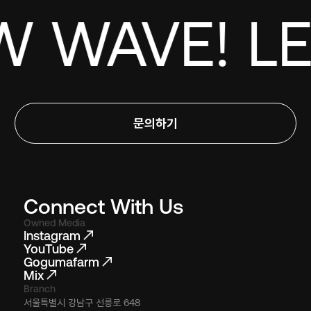
 WAVE! LE
문의하기
Connect With Us
Owned Media
Instagram
YouTube
Gogumafarm
Mix
Branch
서울특별시 강남구 선릉로 648