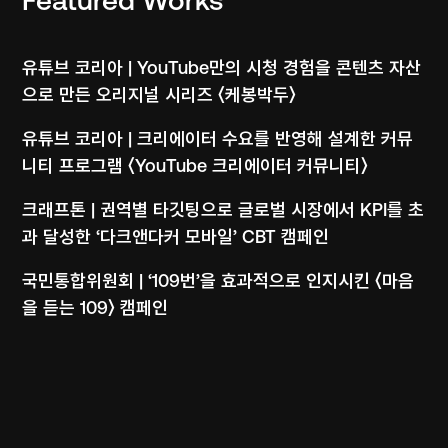
Featured Works
Social Communication
유튜브 코리아 | YouTube만의 시청 경험을 콘텐츠 자산
으로 만든 오리지널 시리즈 〈케봉박두〉
Social Communication
유튜브 코리아 | 크리에이터 수요를 반영해 설계한 커뮤
니티 프로그램 〈YouTube 크리에이터 커뮤니티〉
Performance
크래프톤 | 권역별 타깃팅으로 글로벌 시장에서 KPI를 초
과 달성한 ‘다크앤다커 모바일’ CBT 캠페인
Creative Campaign
국민통합위원회 | ‘109번’을 효과적으로 인지시킨 〈마음
을 듣는 109〉 캠페인