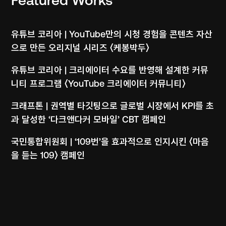
Featured Works
Social Communication
유튜브 코리아 | YouTube만의 시청 경험을 콘텐츠 자산
으로 만든 오리지널 시리즈 〈케봉박두〉
Social Communication
유튜브 코리아 | 크리에이터 수요를 반영해 설계한 커뮤
니티 프로그램 〈YouTube 크리에이터 커뮤니티〉
Performance
크래프톤 | 권역별 타깃팅으로 글로벌 시장에서 KPI를 초
과 달성한 ‘다크앤다커 모바일’ CBT 캠페인
Creative Campaign
국민통합위원회 | ‘109번’을 효과적으로 인지시킨 〈마음
을 듣는 109〉 캠페인