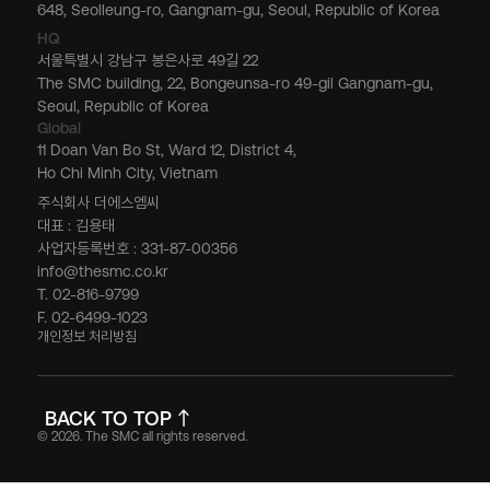
648, Seolleung-ro, Gangnam-gu, Seoul, Republic of Korea
HQ
서울특별시 강남구 봉은사로 49길 22
The SMC building, 22, Bongeunsa-ro 49-gil Gangnam-gu,
Seoul, Republic of Korea
Global
11 Doan Van Bo St, Ward 12, District 4,
Ho Chi Minh City, Vietnam
주식회사 더에스엠씨
대표 : 김용태
사업자등록번호 : 331-87-00356
info@thesmc.co.kr
T. 02-816-9799
F. 02-6499-1023
개인정보 처리방침
BACK TO TOP
© 2026. The SMC all rights reserved.