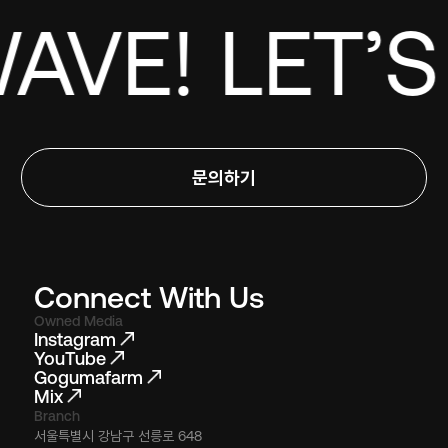
AVE! LET’S
문의하기
Connect With Us
Owned Media
Instagram
YouTube
Gogumafarm
Mix
Branch
서울특별시 강남구 선릉로 648