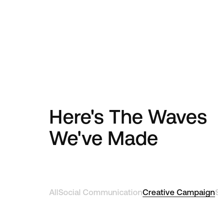
 A NEW W
Here's The Waves
We've Made
Connect With Us
All
Social Communication
Creative Campaign