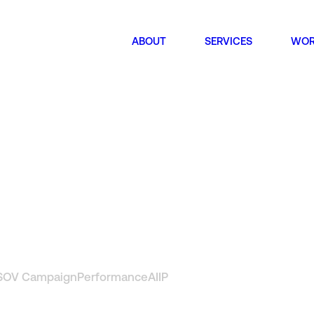
ABOUT
SERVICES
WOR
AVE! LE
Owned Media
HQ
Instagram
서울특
The S
YouTube
Seoul
Gogumafarm
SOV Campaign
Performance
AI
IP
Bran
Mix
서울특
648, 