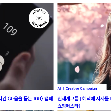
Globa
11 Doa
Ho Ch
주식회
대표 :
사업자등
info@
T. 02
F. 02
AI | Creative Campaign
킨 〈마음을 듣는 109〉 캠페
신세계그룹 | 혜택에 서사를 
쇼핑페스타〉