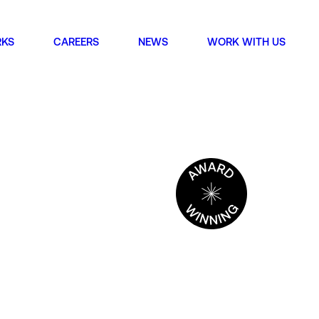
KS
CAREERS
NEWS
WORK WITH US
T’S MAKE
별시 강남구 봉은사로 49길 22
MC building, 22, Bongeunsa-ro 49-gil Gangnam-gu,
, Republic of Korea
ch
별시 강남구 선릉로 648
Seolleung-ro, Gangnam-gu, Seoul, Republic of Korea