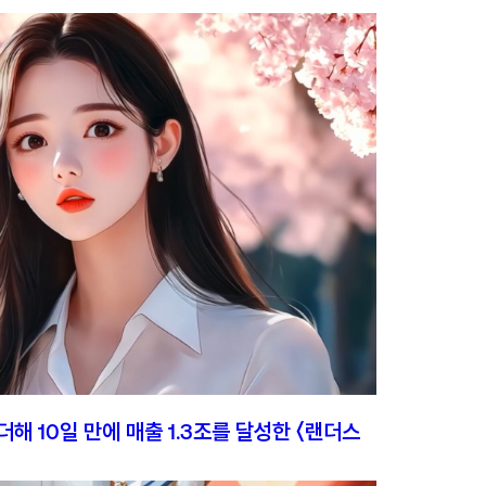
l
n Van Bo St, Ward 12, District 4,
i Minh City, Vietnam
사 더에스엠씨
 김용태
록번호 : 331-87-00356
thesmc.co.kr
-816-9799
-6499-1023
BACK TO TOP
더해 10일 만에 매출 1.3조를 달성한 〈랜더스