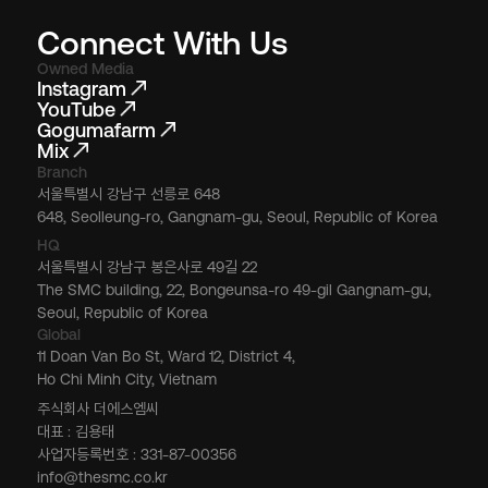
Connect With Us
Owned Media
Instagram
YouTube
Gogumafarm
Mix
Branch
서울특별시 강남구 선릉로 648
648, Seolleung-ro, Gangnam-gu, Seoul, Republic of Korea
HQ
서울특별시 강남구 봉은사로 49길 22
The SMC building, 22, Bongeunsa-ro 49-gil Gangnam-gu,
Seoul, Republic of Korea
Global
11 Doan Van Bo St, Ward 12, District 4,
Ho Chi Minh City, Vietnam
주식회사 더에스엠씨
대표 : 김용태
사업자등록번호 : 331-87-00356
info@thesmc.co.kr