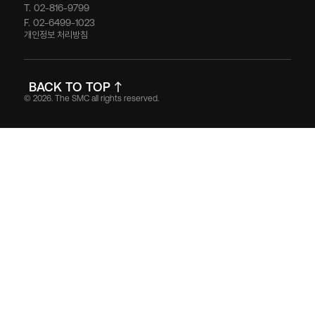
T. 02-816-9799
F. 02-6499-1023
개인정보 처리방침
BACK TO TOP
© 2026. The SMC all rights reserved.