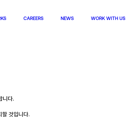
KS
CAREERS
NEWS
WORK WITH US
T’S MAK
합니다.
별시 강남구 봉은사로 49길 22
MC building, 22, Bongeunsa-ro 49-gil Gangnam-gu,
, Republic of Korea
할 것입니다.
ch
별시 강남구 선릉로 648
Seolleung-ro, Gangnam-gu, Seoul, Republic of Korea