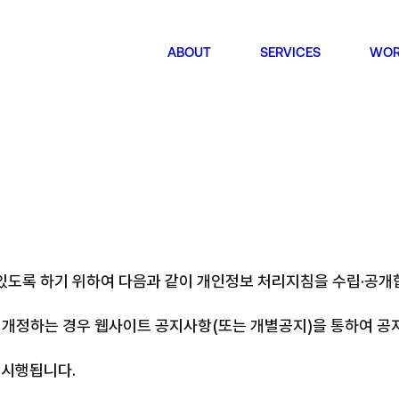
ABOUT
SERVICES
WOR
WAVE! LE
Owned Media
HQ
Instagram
있도록 하기 위하여 다음과 같이 개인정보 처리지침을 수립·공개
서울특
The S
YouTube
Seoul
정하는 경우 웹사이트 공지사항(또는 개별공지)을 통하여 공지
Gogumafarm
Bran
터 시행됩니다.
Mix
서울특
648, 