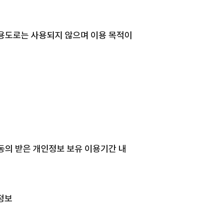
l
n Van Bo St, Ward 12, District 4,
용도로는 사용되지 않으며 이용 목적이
i Minh City, Vietnam
사 더에스엠씨
 김용태
록번호 : 331-87-00356
thesmc.co.kr
-816-9799
-6499-1023
동의 받은 개인정보 보유 이용기간 내
BACK TO TOP
정보