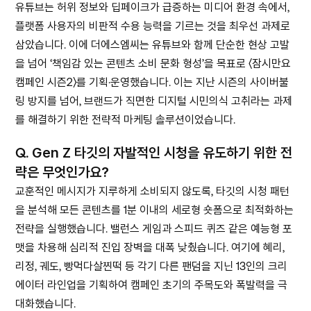
유튜브는 허위 정보와 딥페이크가 급증하는 미디어 환경 속에서,
플랫폼 사용자의 비판적 수용 능력을 기르는 것을 최우선 과제로
삼았습니다. 이에 더에스엠씨는 유튜브와 함께 단순한 현상 고발
을 넘어 ‘책임감 있는 콘텐츠 소비 문화 형성’을 목표로 〈잠시만요
캠페인 시즌2〉를 기획·운영했습니다. 이는 지난 시즌의 사이버불
링 방지를 넘어, 브랜드가 직면한 디지털 시민의식 고취라는 과제
를 해결하기 위한 전략적 마케팅 솔루션이었습니다.
Q.
Gen Z 타깃의 자발적인 시청을 유도하기 위한 전
략은 무엇인가요?
교훈적인 메시지가 지루하게 소비되지 않도록, 타깃의 시청 패턴
을 분석해 모든 콘텐츠를 1분 이내의 세로형 숏폼으로 최적화하는
전략을 실행했습니다. 밸런스 게임과 스피드 퀴즈 같은 예능형 포
맷을 차용해 심리적 진입 장벽을 대폭 낮췄습니다. 여기에 혜리,
리정, 궤도, 빵먹다살찐떡 등 각기 다른 팬덤을 지닌 13인의 크리
에이터 라인업을 기획하여 캠페인 초기의 주목도와 폭발력을 극
대화했습니다.