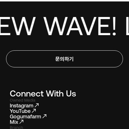
W WAVE! L
문의하기
Connect With Us
Owned Media
Instagram
YouTube
Gogumafarm
Mix
Branch