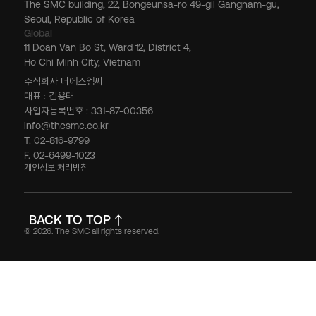
The SMC building, 22, Bongeunsa-ro 49-gil Gangnam-gu,
Seoul, Republic of Korea
Global
11 Doan Van Bo St, Ward 12, District 4,
Ho Chi Minh City, Vietnam
주식회사 더에스엠씨
대표 : 김용태
사업자등록번호 : 331-87-00356
info@thesmc.co.kr
T. 02-816-9799
F. 02-6499-1023
개인정보 처리방침
BACK TO TOP
© 2026. The SMC all rights reserved.