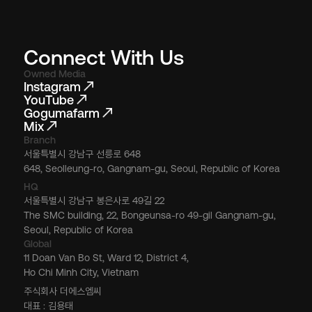
Connect With Us
Owned Media
Instagram
YouTube
Gogumafarm
Mix
Branch
서울특별시 강남구 선릉로 648
648, Seolleung-ro, Gangnam-gu, Seoul, Republic of Korea
HQ
서울특별시 강남구 봉은사로 49길 22
The SMC building, 22, Bongeunsa-ro 49-gil Gangnam-gu,
Seoul, Republic of Korea
Global
11 Doan Van Bo St, Ward 12, District 4,
Ho Chi Minh City, Vietnam
주식회사 더에스엠씨
대표 : 김용태