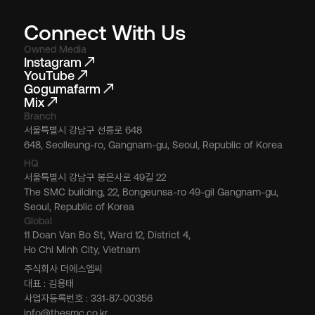
Connect With Us
Owned Media
Instagram
YouTube
Gogumafarm
Mix
Branch
서울특별시 강남구 선릉로 648
648, Seolleung-ro, Gangnam-gu, Seoul, Republic of Korea
HQ
서울특별시 강남구 봉은사로 49길 22
The SMC building, 22, Bongeunsa-ro 49-gil Gangnam-gu,
Seoul, Republic of Korea
Global
11 Doan Van Bo St, Ward 12, District 4,
Ho Chi Minh City, Vietnam
주식회사 더에스엠씨
대표 : 김용태
사업자등록번호 : 331-87-00356
info@thesmc.co.kr