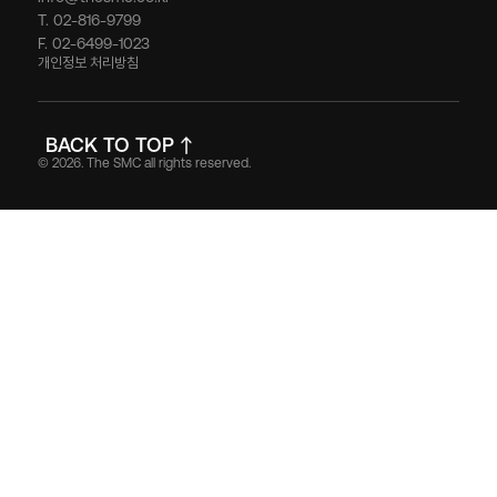
T. 02-816-9799
F. 02-6499-1023
개인정보 처리방침
BACK TO TOP
© 2026. The SMC all rights reserved.