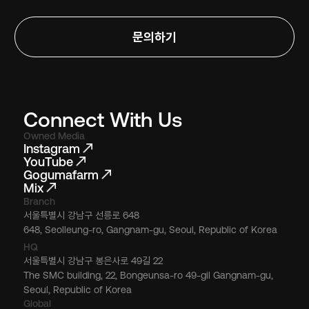
문의하기
Connect With Us
Owned Media
Instagram
YouTube
Gogumafarm
Mix
Branch
서울특별시 강남구 선릉로 648
648, Seolleung-ro, Gangnam-gu, Seoul, Republic of Korea
HQ
서울특별시 강남구 봉은사로 49길 22
The SMC building, 22, Bongeunsa-ro 49-gil Gangnam-gu,
Seoul, Republic of Korea
Global