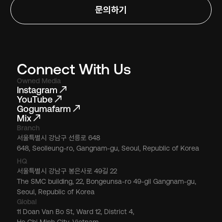
문의하기
Connect With Us
Owned Media
Instagram
YouTube
Gogumafarm
Mix
Branch
서울특별시 강남구 선릉로 648
648, Seolleung-ro, Gangnam-gu, Seoul, Republic of Korea
HQ
서울특별시 강남구 봉은사로 49길 22
The SMC building, 22, Bongeunsa-ro 49-gil Gangnam-gu,
Seoul, Republic of Korea
Global
11 Doan Van Bo St, Ward 12, District 4,
Ho Chi Minh City, Vietnam