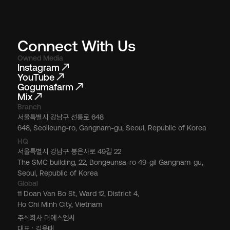
Connect With Us
Owned Media
Instagram
YouTube
Gogumafarm
Mix
Branch
서울특별시 강남구 선릉로 648
648, Seolleung-ro, Gangnam-gu, Seoul, Republic of Korea
HQ
서울특별시 강남구 봉은사로 49길 22
The SMC building, 22, Bongeunsa-ro 49-gil Gangnam-gu,
Seoul, Republic of Korea
Global
11 Doan Van Bo St, Ward 12, District 4,
Ho Chi Minh City, Vietnam
주식회사 더에스엠씨
대표 : 김용태