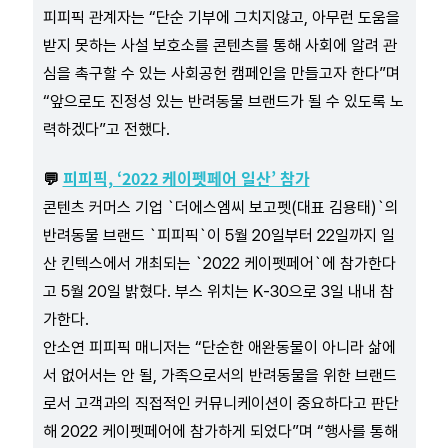
피피픽 관계자는 “단순 기부에 그치지않고, 아무런 도움을
받지 못하는 사설 보호소를 콘텐츠를 통해 사회에 알려 관
심을 촉구할 수 있는 사회공헌 캠페인을 만들고자 한다”며
“앞으로도 진정성 있는 반려동물 브랜드가 될 수 있도록 노
력하겠다”고 전했다.
피피픽, ‘2022 케이펫페어 일산’ 참가
💬
콘텐츠 커머스 기업 `더에스엠씨 보고펫(대표 김용태)`의
반려동물 브랜드 `피피픽`이 5월 20일부터 22일까지 일
산 킨텍스에서 개최되는 `2022 케이펫페어`에 참가한다
고 5월 20일 밝혔다. 부스 위치는 K-30으로 3일 내내 참
가한다.
안소연 피피픽 매니저는 “단순한 애완동물이 아니라 삶에
서 없어서는 안 될, 가족으로서의 반려동물을 위한 브랜드
로서 고객과의 직접적인 커뮤니케이션이 중요하다고 판단
해 2022 케이펫페어에 참가하게 되었다”며 “행사를 통해