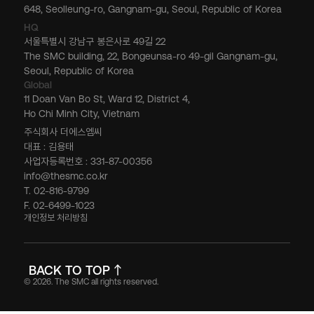
648, Seolleung-ro, Gangnam-gu, Seoul, Republic of Korea
HQ
서울특별시 강남구 봉은사로 49길 22
The SMC building, 22, Bongeunsa-ro 49-gil Gangnam-gu,
Seoul, Republic of Korea
Global
11 Doan Van Bo St, Ward 12, District 4,
Ho Chi Minh City, Vietnam
주식회사 더에스엠씨
대표 : 김용태
사업자등록번호 : 331-87-00356
info@thesmc.co.kr
T. 02-816-9799
F. 02-6499-1023
개인정보 처리방침
BACK TO TOP
© 2026. The SMC all rights reserved.