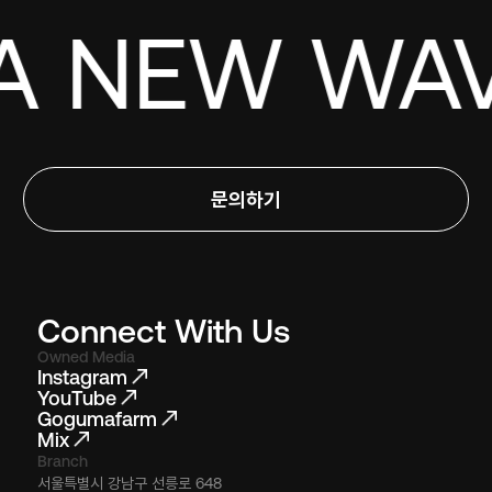
 NEW WAVE!
문의하기
Connect With Us
Owned Media
Instagram
YouTube
Gogumafarm
Mix
Branch
서울특별시 강남구 선릉로 648