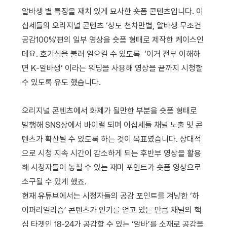
알바생 별 특징을 재치 있게 묘사한 숏폼 콘텐츠입니다
.
이
십세들의 오리지널 콘텐츠
‘
상도 천차만별
,
알바생 무조건
공감
100%’
편의 일부 영상을 숏폼 형태로 제작한 케이스인
데요
.
호기심을 불러 일으킬 수 있도록
‘
이거 전부 이해하
면
K-
알바생
‘
이라는 워딩을 사용해 영상을 끝까지 시청할
수 있도록 유도 했습니다
.
오리지널 콘텐츠에서 화제가 될만한 부분을 숏폼 형태로
발행해
SNS
상에서 바이럴 되며 이십세들 채널 노출 및 콘
텐츠가 확산될 수 있도록 하는 것이 목표였습니다
.
상대적
으로 시청 지속 시간이 감소하게 되는 후반부 영상을 활용
해 시청자들이 놓칠 수 있는 재미 포인트가 숏폼 영상으로
소구될 수 있게 했죠
.
현재 유튜브에서는 시청자들의 공감 포인트를 겨냥한
‘
하
이퍼리얼리즘
’
콘텐츠가 인기를 얻고 있는 만큼 채널의 핵
심 타겟인
18-24
가 공감할 수 있는
‘
알바
’
를 소재로 공감을