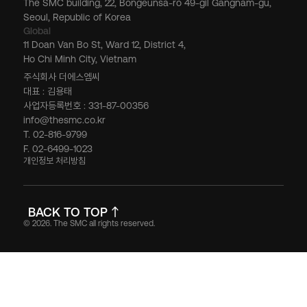
The SMC building, 22, Bongeunsa-ro 49-gil Gangnam-gu,
Seoul, Republic of Korea
Global
11 Doan Van Bo St, Ward 12, District 4,
Ho Chi Minh City, Vietnam
주식회사 더에스엠씨
대표 : 김용태
사업자등록번호 : 331-87-00356
info@thesmc.co.kr
T. 02-816-9799
F. 02-6499-1023
개인정보 처리방침
BACK TO TOP
© 2026. The SMC all rights reserved.