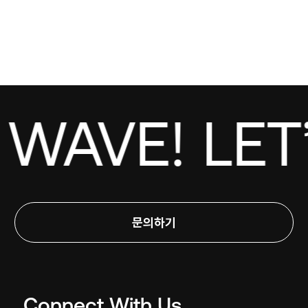
AVE! LET’
문의하기
Connect With Us