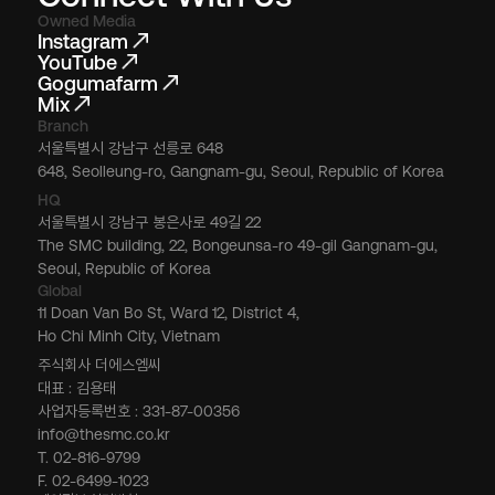
Owned Media
Instagram
YouTube
Gogumafarm
Mix
Branch
서울특별시 강남구 선릉로 648
648, Seolleung-ro, Gangnam-gu, Seoul, Republic of Korea
HQ
서울특별시 강남구 봉은사로 49길 22
The SMC building, 22, Bongeunsa-ro 49-gil Gangnam-gu,
Seoul, Republic of Korea
Global
11 Doan Van Bo St, Ward 12, District 4,
Ho Chi Minh City, Vietnam
주식회사 더에스엠씨
대표 : 김용태
사업자등록번호 : 331-87-00356
info@thesmc.co.kr
T. 02-816-9799
F. 02-6499-1023