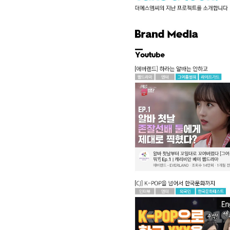
Globa
11 Doa
Ho Ch
주식회
대표 :
사업자등
info@
T. 02
F. 02