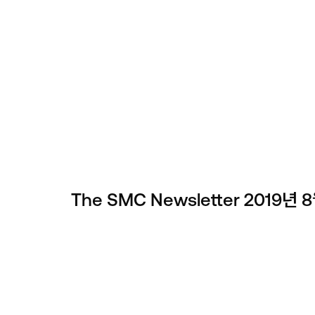
! LET’S
Newsletter
The SMC Newsletter 2019년 
Connect With Us