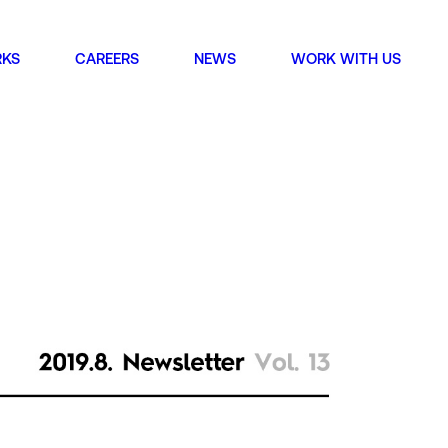
KS
CAREERS
NEWS
WORK WITH US
NEW WAV
별시 강남구 봉은사로 49길 22
MC building, 22, Bongeunsa-ro 49-gil Gangnam-gu,
, Republic of Korea
ch
별시 강남구 선릉로 648
Seolleung-ro, Gangnam-gu, Seoul, Republic of Korea