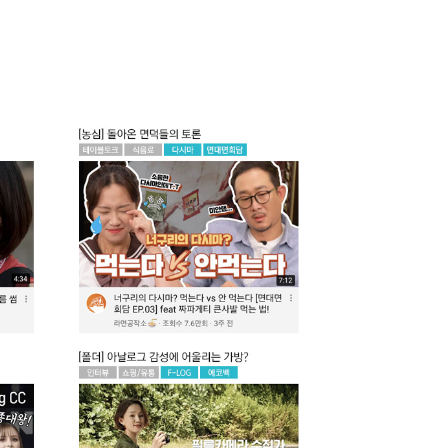
l
n Van Bo St, Ward 12, District 4,
i Minh City, Vietnam
사 더에스엠씨
 김용태
록번호 : 331-87-00356
thesmc.co.kr
-816-9799
-6499-1023
BACK TO TOP