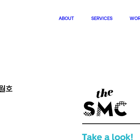
ABOUT
SERVICES
WOR
 MAKE A 
8월호
Owned Media
HQ
Instagram
서울특
The S
YouTube
Seoul
Gogumafarm
Bran
Mix
서울특
648, 