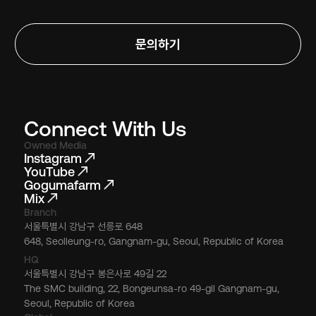
문의하기
Connect With Us
Owned Media
Instagram
YouTube
Gogumafarm
Mix
Branch
서울특별시 강남구 선릉로 648
648, Seolleung-ro, Gangnam-gu, Seoul, Republic of Korea
HQ
서울특별시 강남구 봉은사로 49길 22
The SMC building, 22, Bongeunsa-ro 49-gil Gangnam-gu,
Seoul, Republic of Korea