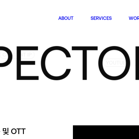
ABOUT
SERVICES
WOR
 LET’S M
CTOR 
CONTENT IP
YOUTUBE
Owned Media
HQ
Instagram
서울특
The S
YouTube
Seoul
Gogumafarm
Bran
및 OTT
Mix
서울특
648, 