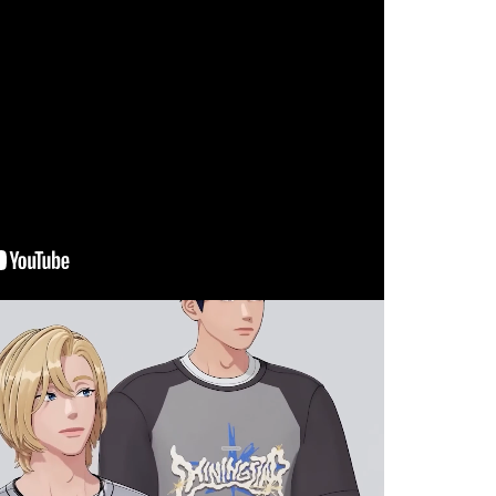
l
n Van Bo St, Ward 12, District 4,
i Minh City, Vietnam
사 더에스엠씨
 김용태
록번호 : 331-87-00356
thesmc.co.kr
-816-9799
-6499-1023
BACK TO TOP