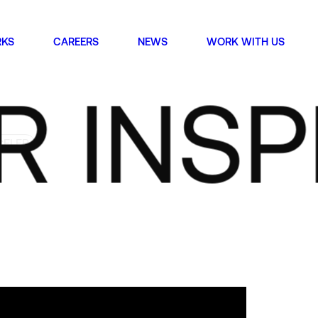
KS
CAREERS
NEWS
WORK WITH US
AKE A N
INSPEC
CELEB
별시 강남구 봉은사로 49길 22
MC building, 22, Bongeunsa-ro 49-gil Gangnam-gu,
, Republic of Korea
ch
별시 강남구 선릉로 648
Seolleung-ro, Gangnam-gu, Seoul, Republic of Korea