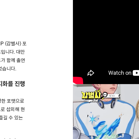
Globa
11 Doa
Ho Ch
주식회
P 〈감별사〉 포
대표 :
사업자등
입니다. 대만
info@
트가 함께 출연
T. 02
었습니다.
F. 02
지화를 진행
영한 포맷으로
로 섭외해 현
즐길 수 있는